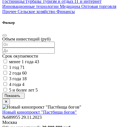
Гостиницы/Турбазы
Туризм и отдых
IT и интернет
Инновационные технологии
Медицина
Оптовая торговля
Прочее
Сельское хозяйство
Финансы
Фильтр
Объем инвестиций (руб)
Срок окупаемости
менее 1 года
43
1 год
71
2 года
60
3 года
18
4 года
4
5 и более лет
5
Новый кинопроект "Пастбища богов"
№689955
29.11.2023
Москва