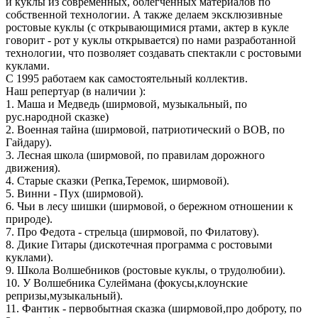
и куклы из современных, облегченных материалов по
собственной технологии. А также делаем эксклюзивные
ростовые куклы (с открывающимися ртами, актер в кукле
говорит - рот у куклы открывается) по нами разработанной
технологии, что позволяет создавать спектакли с ростовыми
куклами. ​ ​
С 1995 работаем как самостоятельный коллектив.​
Наш репертуар (в наличии ):
1. Маша и Медведь (ширмовой, музыкальный, по
рус.народной сказке)
2. Военная тайна (ширмовой, патриотический о ВОВ, по
Гайдару).
3. Лесная школа (ширмовой, по правилам дорожного
движения).
4. Старые сказки (Репка,Теремок, ширмовой).
5. Винни - Пух (ширмовой).
6. Чьи в лесу шишки (ширмовой, о бережном отношении к
природе).
7. Про Федота - стрельца (ширмовой, по Филатову).
8. Дикие Гитары (дискотечная программа с ростовыми
куклами).
9. Школа Волшебников (ростовые куклы, о трудолюбии).
10. У Волшебника Сулеймана (фокусы,клоунские
репризы,музыкальный).
11. Фантик - первобытная сказка (ширмовой,про доброту, по