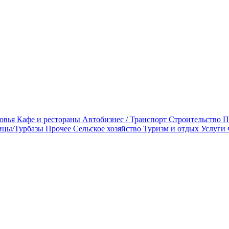
овья
Кафе и рестораны
Автобизнес / Транспорт
Строительство
П
ицы/Турбазы
Прочее
Сельское хозяйство
Туризм и отдых
Услуги