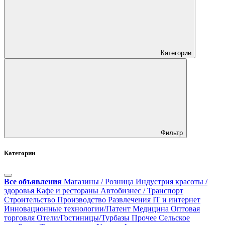
Категории
Фильтр
Категории
Все объявления
Магазины / Розница
Индустрия красоты /
здоровья
Кафе и рестораны
Автобизнес / Транспорт
Строительство
Производство
Развлечения
IT и интернет
Инновационные технологии/Патент
Медицина
Оптовая
торговля
Отели/Гостиницы/Турбазы
Прочее
Сельское