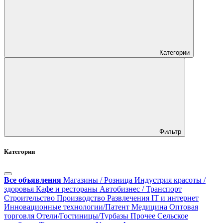
Категории
Фильтр
Категории
Все объявления
Магазины / Розница
Индустрия красоты /
здоровья
Кафе и рестораны
Автобизнес / Транспорт
Строительство
Производство
Развлечения
IT и интернет
Инновационные технологии/Патент
Медицина
Оптовая
торговля
Отели/Гостиницы/Турбазы
Прочее
Сельское