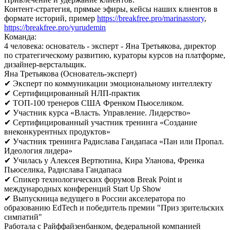
Контент-стратегия, прямые эфиры, кейсы наших клиентов в
формате историй, пример
https://breakfree.pro/marinasstory
,
https://breakfree.pro/yurudemin
Команда:
4 человека: основатель - эксперт - Яна Третьякова, директор
по стратегическому развитию, кураторы курсов на платформе,
дизайнер-верстальщик.
Яна Третьякова (Основатель-эксперт)
✔ Эксперт по коммуникации эмоциональному интеллекту
✔ Сертифицированный НЛП-практик
✔ ТОП-100 тренеров США Френком Пьюселиком.
✔ Участник курса «Власть. Управление. Лидерство»
✔ Сертифицированный участник тренинга «Создание
внеконкурентных продуктов»
✔ Участник тренинга Радислава Гандапаса «Пан или Пропал.
Идеология лидера»
✔ Училась у Алексея Вертютина, Кира Уланова, Френка
Пьюселика, Радислава Гандапаса
✔ Спикер технологических форумов Break Point и
международных конференций Start Up Show
✔ Выпускница ведущего в России акселератора по
образованию EdTech и победитель премии "Приз зрительских
симпатий"
Работала с Райффайзенбанком, федеральной компанией