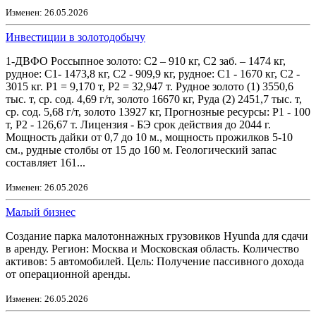
Изменен: 26.05.2026
Инвестиции в золотодобычу
1-ДВФО Россыпное золото: С2 – 910 кг, С2 заб. – 1474 кг,
рудное: С1- 1473,8 кг, С2 - 909,9 кг, рудное: С1 - 1670 кг, С2 -
3015 кг. Р1 = 9,170 т, Р2 = 32,947 т. Рудное золото (1) 3550,6
тыс. т, ср. сод. 4,69 г/т, золото 16670 кг, Руда (2) 2451,7 тыс. т,
ср. сод. 5,68 г/т, золото 13927 кг, Прогнозные ресурсы: Р1 - 100
т, Р2 - 126,67 т. Лицензия - БЭ срок действия до 2044 г.
Мощность дайки от 0,7 до 10 м., мощность прожилков 5-10
см., рудные столбы от 15 до 160 м. Геологический запас
составляет 161...
Изменен: 26.05.2026
Малый бизнес
Создание парка малотоннажных грузовиков Hyunda для сдачи
в аренду. Регион: Москва и Московская область. Количество
активов: 5 автомобилей. Цель: Получение пассивного дохода
от операционной аренды.
Изменен: 26.05.2026