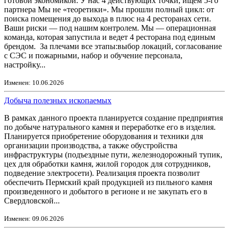
готовой экономикой. У нас 4 действующих точки, ищем 5-го
партнера Мы не «теоретики». Мы прошли полный цикл: от
поиска помещения до выхода в плюс на 4 ресторанах сети.
Ваши риски — под нашим контролем. Мы — операционная
команда, которая запустила и ведет 4 ресторана под единым
брендом. За плечами все этапы:выбор локаций, согласование
с СЭС и пожарными, набор и обучение персонала,
настройку...
Изменен: 10.06.2026
Добыча полезных ископаемых
В рамках данного проекта планируется создание предприятия
по добыче натурального камня и переработке его в изделия.
Планируется приобретение оборудования и техники для
организации производства, а также обустройства
инфраструктуры (подъездные пути, железнодорожный тупик,
цех для обработки камня, жилой городок для сотрудников,
подведение электросети). Реализация проекта позволит
обеспечить Пермский край продукцией из пильного камня
произведенного и добытого в регионе и не закупать его в
Свердловской...
Изменен: 09.06.2026