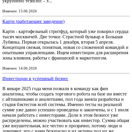
укрупнено тезисно: - У...
Изменен: 15.06.2026
Карти (работающее заведение)
Карти - картофельный стритфуд, который уже покорил сердца
тысяч москвичей. Две точки: Страстной бульвар и Большая
Лубянка. Первая открылась 1 декабря, вторая 5 апреля.
Концепция свежая, понятная, новая со сложенной командой и
опытными управленцами. Ищем инвестиции для расширения
зоны влияния, работы с франшизой и маркетингом.
Изменен: 14.06.2026
Инвестиции в успешный бизнес
В январе 2025 года меня позвали в команду как фин
аналитика, чтобы создать торгового робота на базе ии вместе
с айтишниками и аналитиами, пол года заняла разработка и
стадия бэктестов всей системы. Именно тесты на реальной
сумме уже давно успешно проведены и закончены, и с 1 июля
начали работать с инвесторами. Доли в этом бизнесе уже
распределены, можно участвовать как инвестор. Сумма общая
уже внушительная, все честно и прозрачно, потому люди и
доверяют, что с нами безопасно и их активы под их же...