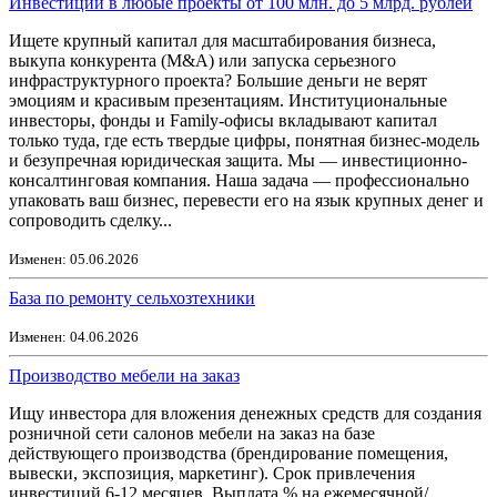
Инвестиции в любые проекты от 100 млн. до 5 млрд. рублей
Ищете крупный капитал для масштабирования бизнеса,
выкупа конкурента (M&A) или запуска серьезного
инфраструктурного проекта? Большие деньги не верят
эмоциям и красивым презентациям. Институциональные
инвесторы, фонды и Family-офисы вкладывают капитал
только туда, где есть твердые цифры, понятная бизнес-модель
и безупречная юридическая защита. Мы — инвестиционно-
консалтинговая компания. Наша задача — профессионально
упаковать ваш бизнес, перевести его на язык крупных денег и
сопроводить сделку...
Изменен: 05.06.2026
База по ремонту сельхозтехники
Изменен: 04.06.2026
Производство мебели на заказ
Ищу инвестора для вложения денежных средств для создания
розничной сети салонов мебели на заказ на базе
действующего производства (брендирование помещения,
вывески, экспозиция, маркетинг). Срок привлечения
инвестиций 6-12 месяцев. Выплата % на ежемесячной/