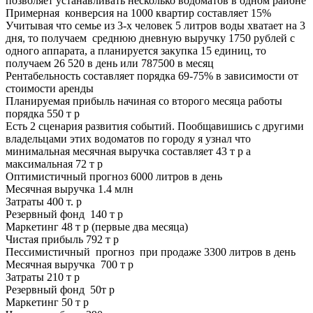
позволяет устанавливать несколько водоматов в одном районе
Примерная конверсия на 1000 квартир составляет 15%
Учитывая что семье из 3-х человек 5 литров воды хватает на 3
дня, то получаем среднюю дневную выручку 1750 рублей с
одного аппарата, а планируется закупка 15 единиц, то
получаем 26 520 в день или 787500 в месяц
Рентабельность составляет порядка 69-75% в зависимости от
стоимости аренды
Планируемая прибыль начиная со второго месяца работы
порядка 550 т р
Есть 2 сценария развития событий. Пообщавишись с другими
владельцами этих водоматов по городу я узнал что
минимальная месячная выручка составляет 43 т р а
максимальная 72 т р
Оптимистичный прогноз 6000 литров в день
Месячная выручка 1.4 млн
Затраты 400 т. р
Резервный фонд 140 т р
Маркетинг 48 т р (первые два месяца)
Чистая прибыль 792 т р
Пессимистичный прогноз при продаже 3300 литров в день
Месячная выручка 700 т р
Затраты 210 т р
Резервный фонд 50т р
Маркетинг 50 т р