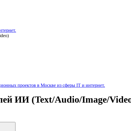
нтернет.
ideo)
ионных проектов в Москве из сферы IT и интернет.
ей ИИ (Text/Audio/Image/Vide