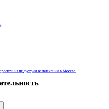
е.
роекты из индустрии развлечений в Москве.
ятельность