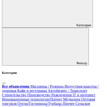
Категории
Фильтр
Категории
Все объявления
Магазины / Розница
Индустрия красоты /
здоровья
Кафе и рестораны
Автобизнес / Транспорт
Строительство
Производство
Развлечения
IT и интернет
Инновационные технологии/Патент
Медицина
Оптовая
торговля
Отели/Гостиницы/Турбазы
Прочее
Сельское