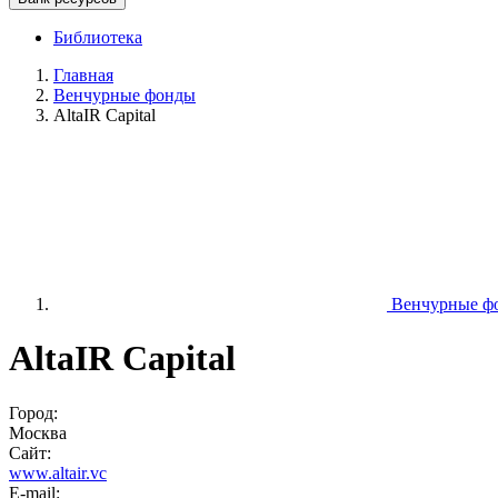
Библиотека
Главная
Венчурные фонды
AltaIR Capital
Венчурные ф
AltaIR Capital
Город:
Москва
Сайт:
www.altair.vc
E-mail: