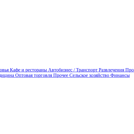
овья
Кафе и рестораны
Автобизнес / Транспорт
Развлечения
Про
дицина
Оптовая торговля
Прочее
Сельское хозяйство
Финансы