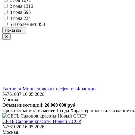
1 год
1671
2 года
1310
3 года
695
4 года
234
5 и более лет
353
Гастроли Мишленовских шефов из Франции
№761037
16.05.2026
Москва
Объем инвестиций:
20 000 000 руб
Срок окупаемости: менее 1 года
Характер проекта: Создание н
СЕТЬ Салонов красоты Новый СССР
№761020
16.05.2026
Москва