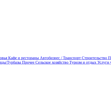
овья
Кафе и рестораны
Автобизнес / Транспорт
Строительство
П
ицы/Турбазы
Прочее
Сельское хозяйство
Туризм и отдых
Услуги